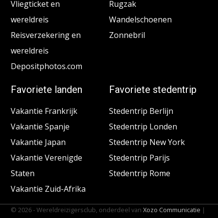
Vliegticket en
Rugzak
wereldreis
Wandelschoenen
Reisverzekering en
Zonnebril
wereldreis
Depositphotos.com
Favoriete landen
Favoriete stedentrip
Vakantie Frankrijk
Stedentrip Berlijn
Vakantie Spanje
Stedentrip Londen
Vakantie Japan
Stedentrip New York
Vakantie Verenigde
Stedentrip Parijs
Staten
Stedentrip Rome
Vakantie Zuid-Afrika
© 2026 - Wereldreizigersclub, onderdeel van
Xozo Communicatie
|