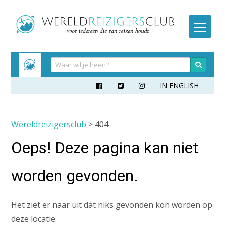
Meteen
naar
inhoud
IN ENGLISH



Wereldreizigersclub
> 404
Oeps! Deze pagina kan niet
worden gevonden.
Het ziet er naar uit dat niks gevonden kon worden op
deze locatie.