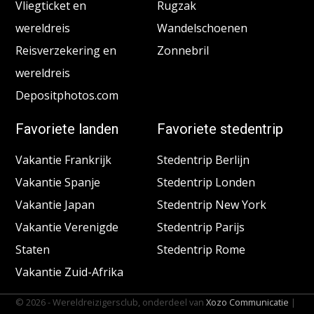
Vliegticket en
Rugzak
wereldreis
Wandelschoenen
Reisverzekering en
Zonnebril
wereldreis
Depositphotos.com
Favoriete landen
Favoriete stedentrip
Vakantie Frankrijk
Stedentrip Berlijn
Vakantie Spanje
Stedentrip Londen
Vakantie Japan
Stedentrip New York
Vakantie Verenigde
Stedentrip Parijs
Staten
Stedentrip Rome
Vakantie Zuid-Afrika
© 2026 - Wereldreizigersclub, onderdeel van
Xozo Communicatie
|