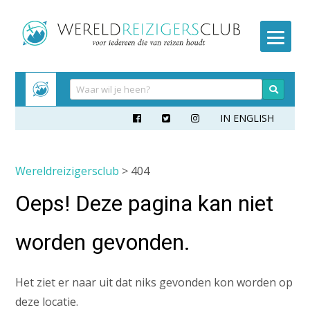
Meteen
naar
inhoud
IN ENGLISH



Wereldreizigersclub
> 404
Oeps! Deze pagina kan niet
worden gevonden.
Het ziet er naar uit dat niks gevonden kon worden op
deze locatie.