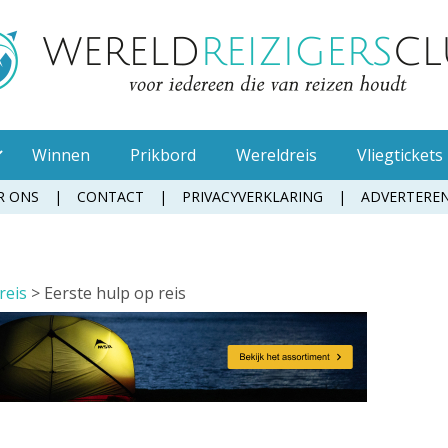
Winnen
Prikbord
Wereldreis
Vliegtickets
R ONS
CONTACT
PRIVACYVERKLARING
ADVERTERE
Eerste hulp op reis
Gele koorts
reis
>
Eerste hulp op reis
Maagklachten
Teken op reis