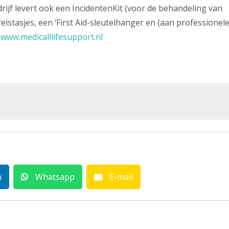
rijf levert ook een IncidentenKit (voor de behandeling van
istasjes, een ‘First Aid-sleutelhanger en (aan professionel
:
www.medicalllifesupport.nl
n
Whatsapp
E-mail