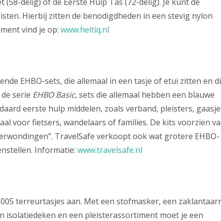
t (58-delig) of de Eerste Hulp Tas (72-delig). Je kunt de
sten. Hierbij zitten de benodigdheden in een stevig nylon
iment vind je op:
www.heltiq.nl
nde EHBO-sets, die allemaal in een tasje of etui zitten en d
 de serie
EHBO Basic
, sets die allemaal hebben een blauwe
aard eerste hulp middelen, zoals verband, pleisters, gaasje
aal voor fietsers, wandelaars of families. De kits voorzien v
 verwondingen”. TravelSafe verkoopt ook wat grotere EHBO-
enstellen. Informatie:
www.travelsafe.nl
2005 terreurtasjes aan. Met een stofmasker, een zaklantaar
en isolatiedeken en een pleisterassortiment moet je een