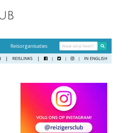
Reisorganisaties
N
REISLINKS
IN ENGLISH



Hoogtevrees
Hoogteziekte
Malaria
Kwallenbeet
Vaccinaties
Reisziekte
Water op reis