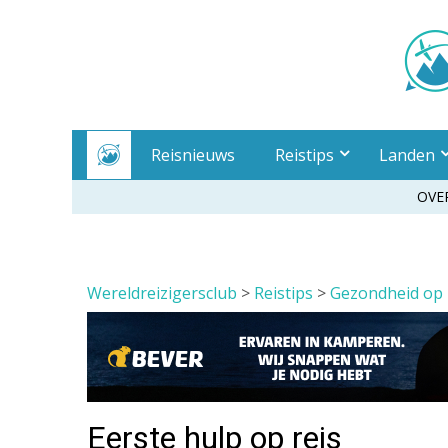
Meteen
naar
inhoud
Reisnieuws
Reistips
Landen
OVE
Wereldreizigersclub
>
Reistips
>
Gezondheid op 
Eerste hulp op reis