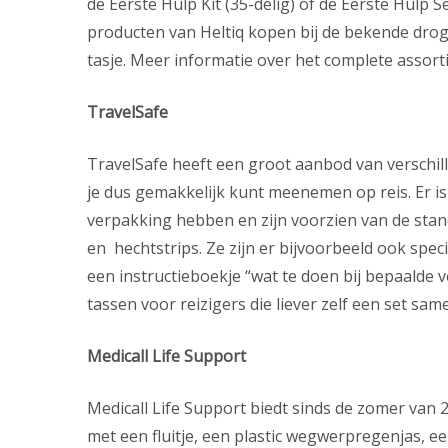
de Eerste Hulp Kit (35-delig) of de Eerste Hulp Se
producten van Heltiq kopen bij de bekende drogi
tasje. Meer informatie over het complete assort
TravelSafe
TravelSafe heeft een groot aanbod van verschille
je dus gemakkelijk kunt meenemen op reis. Er is
verpakking hebben en zijn voorzien van de stand
en hechtstrips. Ze zijn er bijvoorbeeld ook speci
een instructieboekje “wat te doen bij bepaalde
tassen voor reizigers die liever zelf een set sam
Medicall Life Support
Medicall Life Support biedt sinds de zomer van 
met een fluitje, een plastic wegwerpregenjas, e