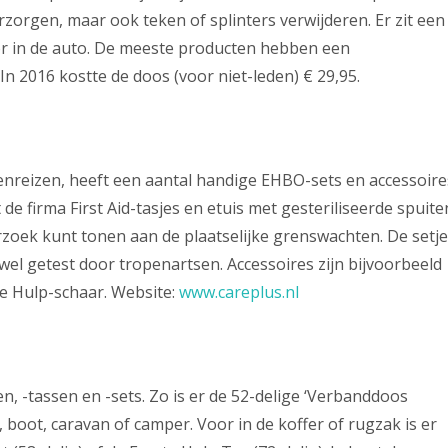
rzorgen, maar ook teken of splinters verwijderen. Er zit een
oor in de auto. De meeste producten hebben een
 In 2016 kostte de doos (voor niet-leden) € 29,95.
penreizen, heeft een aantal handige EHBO-sets en accessoire
 de firma First Aid-tasjes en etuis met gesteriliseerde spuite
rzoek kunt tonen aan de plaatselijke grenswachten. De setj
el getest door tropenartsen. Accessoires zijn bijvoorbeeld
e Hulp-schaar. Website:
www.careplus.nl
, -tassen en -sets. Zo is er de 52-delige ‘Verbanddoos
, boot, caravan of camper. Voor in de koffer of rugzak is er