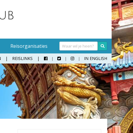
Reisorganisaties
N
REISLINKS
IN ENGLISH



Handwasmiddel
Sokken
Hangmat
Teenslippers
Klamboe
Wandelschoenen
Koffer
Zonnebril
Moneybelt
Rugzak
Verrekijker