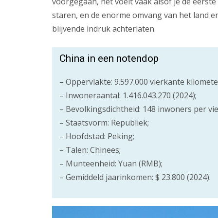
voorgegaan, het voelt vaak alsof je de eerst
staren, en de enorme omvang van het land en
blijvende indruk achterlaten.
China in een notendop
– Oppervlakte: 9.597.000 vierkante kilomete
– Inwoneraantal: 1.416.043.270 (2024);
– Bevolkingsdichtheid: 148 inwoners per vi
– Staatsvorm: Republiek;
– Hoofdstad: Peking;
– Talen: Chinees;
– Munteenheid: Yuan (RMB);
– Gemiddeld jaarinkomen: $ 23.800 (2024).