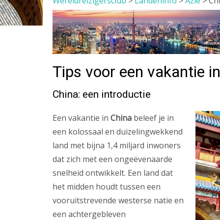
Wereldreizigersclub
>
Landeninfo
>
Azië
>
Ch
Tips voor een vakantie i
China: een introductie
Een vakantie in
China
beleef je in
een kolossaal en duizelingwekkend
land met bijna 1,4 miljard inwoners
dat zich met een ongeëvenaarde
snelheid ontwikkelt. Een land dat
het midden houdt tussen een
vooruitstrevende westerse natie en
een achtergebleven