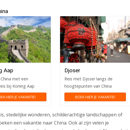
hina
g Aap
Djoser
 China met een
Reis met Djoser langs de
eis bij Koning Aap
hoogtepunten van China
EK HIER JE VAKANTIE!
BOEK HIER JE VAKANTIE!
s, stedelijke wonderen, schilderachtige landschappen of
oeken een vakantie naar China. Ook al zijn velen je