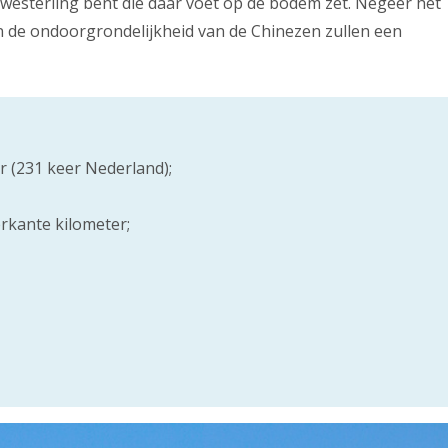
e westerling bent die daar voet op de bodem zet. Negeer het
 de ondoorgrondelijkheid van de Chinezen zullen een
r (231 keer Nederland);
erkante kilometer;