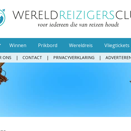
Winnen
Prikbord
Wereldreis
Vliegtickets
R ONS
CONTACT
PRIVACYVERKLARING
ADVERTERE
Muggenspray
Oordopjes
Tandenborstel
Toiletpapier
Waterfles
Zonnebrandcrème