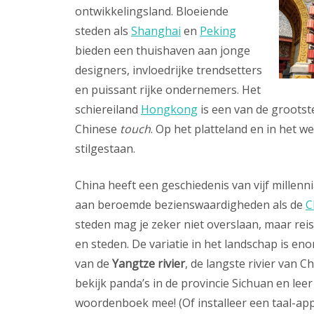
ontwikkelingsland. Bloeiende
steden als
Shanghai
en
Peking
bieden een thuishaven aan jonge
designers, invloedrijke trendsetters
en puissant rijke ondernemers. Het
schiereiland
Hongkong
is een van de grootst
Chinese
touch
. Op het platteland en in het w
stilgestaan.
China heeft een geschiedenis van vijf millenn
aan beroemde bezienswaardigheden als de
C
steden mag je zeker niet overslaan, maar reis
en steden. De variatie in het landschap is e
van de
Yangtze rivier
, de langste rivier van 
bekijk panda’s in de provincie Sichuan en lee
woordenboek mee! (Of installeer een taal-ap