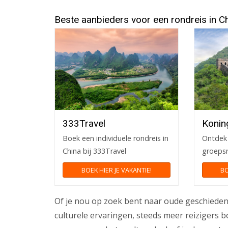
Beste aanbieders voor een rondreis in C
333Travel
Konin
Boek een individuele rondreis in
Ontdek
China bij 333Travel
groepsr
BOEK HIER JE VAKANTIE!
BO
Of je nou op zoek bent naar oude geschiedeni
culturele ervaringen, steeds meer reizigers b