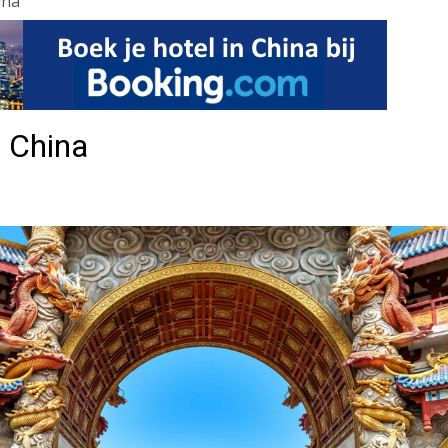
ina
n China