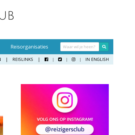
Reisorganisaties
N
REISLINKS
IN ENGLISH



aan
Activiteiten
Eten en drinken
Reisverzekering
Reizen met honden