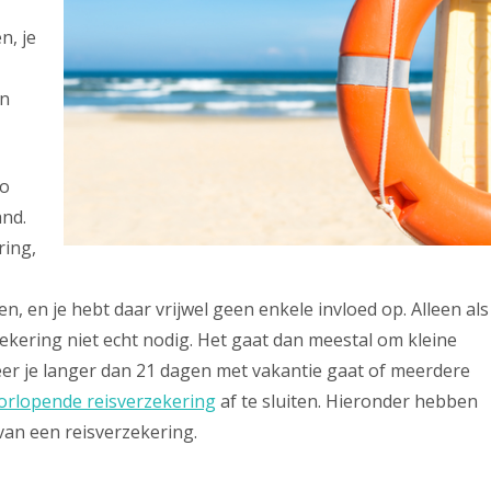
Visa
n, je
Alleen op reis
Buitensportwinkels
an
zo
and.
ring,
n, en je hebt daar vrijwel geen enkele invloed op. Alleen als
zekering niet echt nodig. Het gaat dan meestal om kleine
eer je langer dan 21 dagen met vakantie gaat of meerdere
orlopende reisverzekering
af te sluiten. Hieronder hebben
 van een reisverzekering.