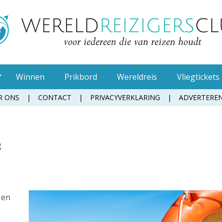
Winnen
Prikbord
Wereldreis
Vliegtickets
R ONS
CONTACT
PRIVACYVERKLARING
ADVERTERE
Achterlaten vaste best
Bezienswaardigheden
g
Reisroute
Reizen met kinderen
 en
Bereikbaarheid
Kosten van de reis