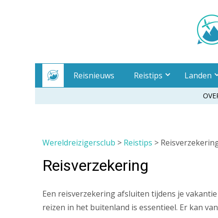
Meteen
naar
inhoud
Reisnieuws
Reistips
Landen
OVE
Wereldreizigersclub
>
Reistips
>
Reisverzekerin
Reisverzekering
Een reisverzekering afsluiten tijdens je vakantie
reizen in het buitenland is essentieel. Er kan van