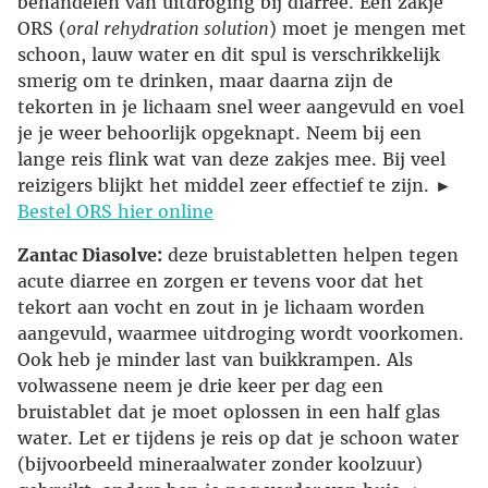
behandelen van uitdroging bij diarree. Een zakje
ORS (
oral rehydration solution
) moet je mengen met
schoon, lauw water en dit spul is verschrikkelijk
smerig om te drinken, maar daarna zijn de
tekorten in je lichaam snel weer aangevuld en voel
je je weer behoorlijk opgeknapt. Neem bij een
lange reis flink wat van deze zakjes mee. Bij veel
reizigers blijkt het middel zeer effectief te zijn. ►
Bestel ORS hier online
Zantac Diasolve:
deze bruistabletten helpen tegen
acute diarree en zorgen er tevens voor dat het
tekort aan vocht en zout in je lichaam worden
aangevuld, waarmee uitdroging wordt voorkomen.
Ook heb je minder last van buikkrampen. Als
volwassene neem je drie keer per dag een
bruistablet dat je moet oplossen in een half glas
water. Let er tijdens je reis op dat je schoon water
(bijvoorbeeld mineraalwater zonder koolzuur)