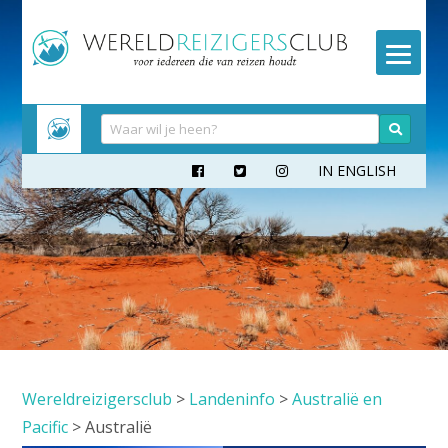
Meteen
naar
inhoud
IN ENGLISH



Wereldreizigersclub
>
Landeninfo
>
Australië en
Pacific
>
Australië