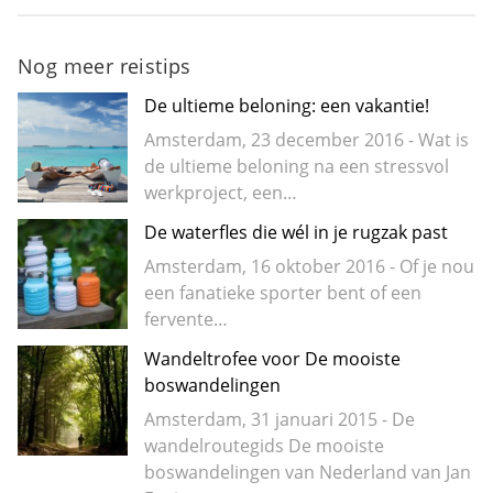
Nog meer reistips
De ultieme beloning: een vakantie!
Amsterdam, 23 december 2016 - Wat is
de ultieme beloning na een stressvol
werkproject, een…
De waterfles die wél in je rugzak past
Amsterdam, 16 oktober 2016 - Of je nou
een fanatieke sporter bent of een
fervente…
Wandeltrofee voor De mooiste
boswandelingen
Amsterdam, 31 januari 2015 - De
wandelroutegids De mooiste
boswandelingen van Nederland van Jan