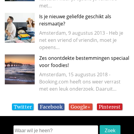
met…
Is je nieuwe geliefde geschikt als
reismaatje?
Amsterdam, 9 augustus 2013 - Heb je
net een vriend of vriendin, moet je
opeens…
Zes onontdekte bestemmingen speciaal
voor foodies!
Amsterdam, 15 augustus 2018 -
Booking.com heeft ons weer verrast
met een leuk onderzoek. Daaruit…
Twitter
Facebook
Google+
Pinterest