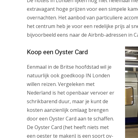
De hotels in Londen lijken nog niet helemaal met
extravagant hoge prijzen voor een simpele kamer
overnachten. Het aanbod van particuliere acco
het centrum heb je voor een redelijke prijs al s
bijvoorbeeld eens naar de Airbnb-adressen in C
Koop een Oyster Card
Eenmaal in de Britse hoofdstad wil je
natuurlijk ook goedkoop IN Londen
willen reizen. Vergeleken met
Nederland is het openbaar vervoer er
schrikbarend duur, maar je kunt de
kosten aanzienlijk omlaag brengen
door een Oyster Card aan te schaffen.
De Oyster Card (het heeft niets met
een oester te maken) is een soort ov-