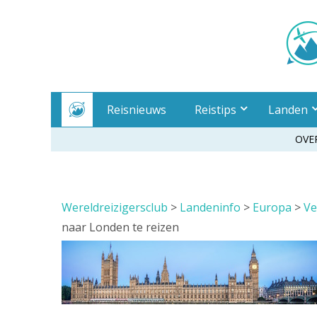
Meteen
naar
inhoud
Reisnieuws
Reistips
Landen
OVE
Wereldreizigersclub
>
Landeninfo
>
Europa
>
Ve
naar Londen te reizen