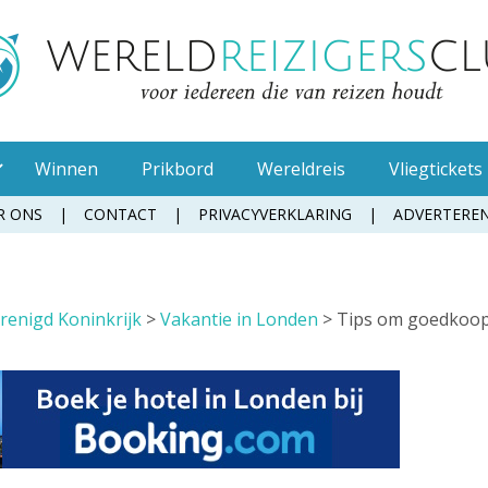
Winnen
Prikbord
Wereldreis
Vliegtickets
R ONS
CONTACT
PRIVACYVERKLARING
ADVERTERE
Muggenspray
renigd Koninkrijk
>
Vakantie in Londen
>
Tips om goedkoo
Oordopjes
Tandenborstel
Toiletpapier
Waterfles
Zonnebrandcrème