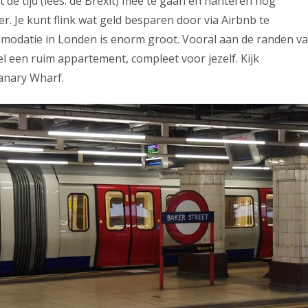
 de tijd (lees: de Brexit) mee te gaan en hanteren nog
. Je kunt flink wat geld besparen door via Airbnb te
mmodatie in Londen is enorm groot. Vooral aan de randen v
nel een ruim appartement, compleet voor jezelf. Kijk
anary Wharf.