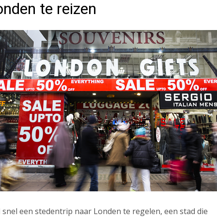
nden te reizen
d snel een stedentrip naar Londen te regelen, een stad die