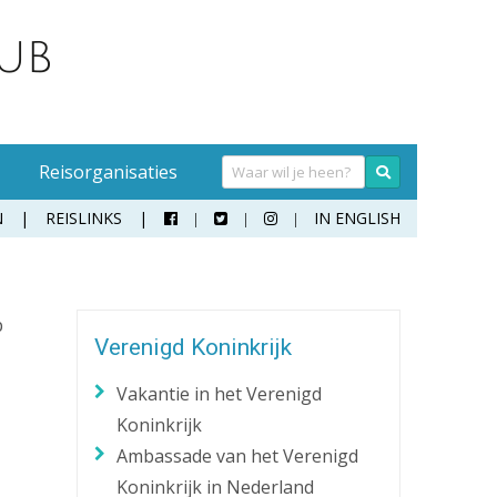
Reisorganisaties
N
REISLINKS
IN ENGLISH



Handwasmiddel
Sokken
p
Hangmat
Teenslippers
Verenigd Koninkrijk
Klamboe
Wandelschoenen
Vakantie in het Verenigd
Koffer
Zonnebril
Koninkrijk
Moneybelt
Ambassade van het Verenigd
Rugzak
Koninkrijk in Nederland
Verrekijker