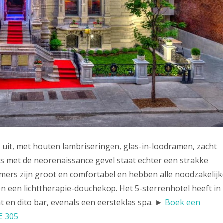
 uit, met houten lambriseringen, glas-in-loodramen, zacht
is met de neorenaissance gevel staat echter een strakke
ers zijn groot en comfortabel en hebben alle noodzakelijk
en een lichttherapie-douchekop. Het 5-sterrenhotel heeft in
t en dito bar, evenals een eersteklas spa. ►
Boek een
€ 305