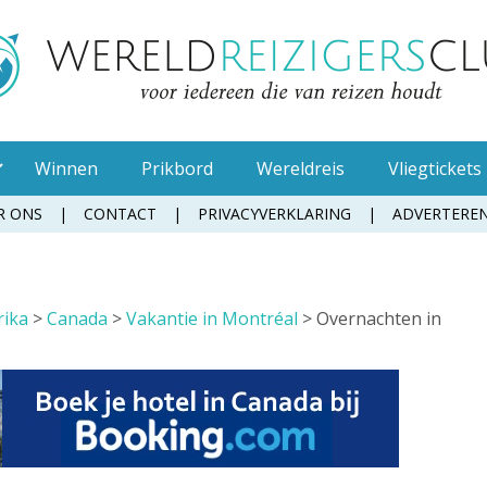
Winnen
Prikbord
Wereldreis
Vliegtickets
R ONS
CONTACT
PRIVACYVERKLARING
ADVERTERE
Muggenspray
ika
>
Canada
>
Vakantie in Montréal
>
Overnachten in
Oordopjes
Tandenborstel
Toiletpapier
Waterfles
Zonnebrandcrème