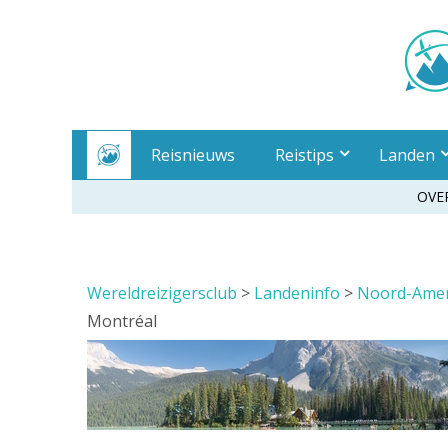
Meteen
naar
inhoud
Reisnieuws
Reistips
Landen
OVE
Wereldreizigersclub
>
Landeninfo
>
Noord-Amer
Montréal