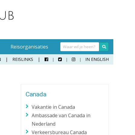
Reisorganisaties
N
REISLINKS
IN ENGLISH



Handwasmiddel
Sokken
Hangmat
Teenslippers
Canada
Klamboe
Wandelschoenen
Vakantie in Canada
Koffer
Zonnebril
Ambassade van Canada in
Moneybelt
Nederland
Rugzak
Verkeersbureau Canada
Verrekijker