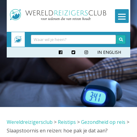
Meteen
naar
inhoud
IN ENGLISH



Wereldreizigersclub
>
Reistips
>
Gezondheid op reis
>
Slaapstoornis en reizen: hoe pak je dat aan?