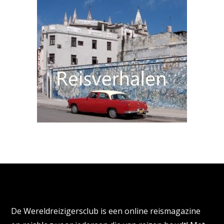
Over de Wereldreizigersclub
De Wereldreizigersclub is een online reismagazine