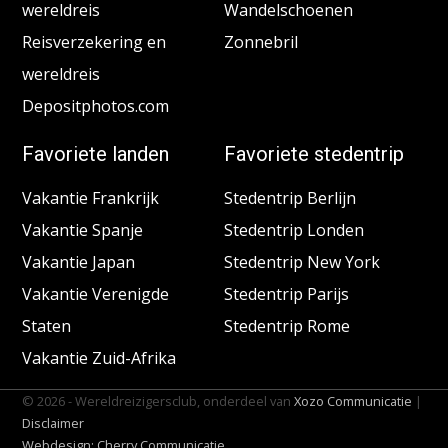
wereldreis
Wandelschoenen
Reisverzekering en
Zonnebril
wereldreis
Depositphotos.com
Favoriete landen
Favoriete stedentrip
Vakantie Frankrijk
Stedentrip Berlijn
Vakantie Spanje
Stedentrip Londen
Vakantie Japan
Stedentrip New York
Vakantie Verenigde
Stedentrip Parijs
Staten
Stedentrip Rome
Vakantie Zuid-Afrika
© 2026 - Wereldreizigersclub, onderdeel van
Xozo Communicatie
|
Disclaimer
Webdesign: Cherry Communicatie