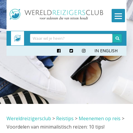
Meteen
naar
inhoud
IN ENGLISH



Wereldreizigersclub
>
Reistips
>
Meenemen op reis
>
Voordelen van minimalistisch reizen: 10 tips!