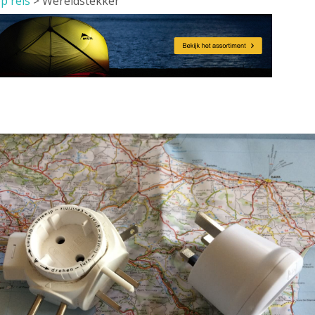
 reis
>
Wereldstekker