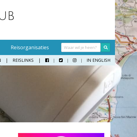
Reisorganisaties
N
REISLINKS
IN ENGLISH



Handwasmiddel
Sokken
Hangmat
Teenslippers
Klamboe
Wandelschoenen
Koffer
Zonnebril
Moneybelt
Rugzak
Verrekijker