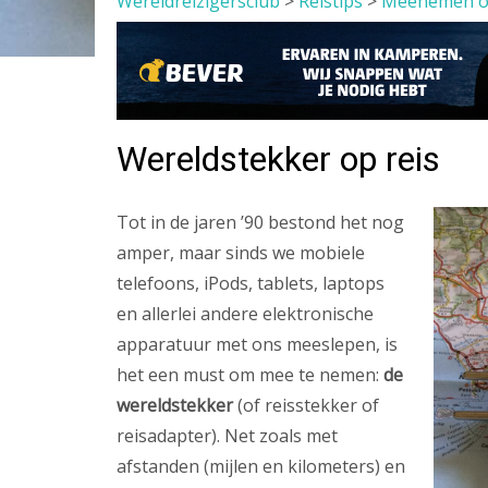
Wereldreizigersclub
>
Reistips
>
Meenemen op
Wereldstekker op reis
Tot in de jaren ’90 bestond het nog
amper, maar sinds we mobiele
telefoons, iPods, tablets, laptops
en allerlei andere elektronische
apparatuur met ons meeslepen, is
het een must om mee te nemen:
de
wereldstekker
(of reisstekker of
reisadapter). Net zoals met
afstanden (mijlen en kilometers) en