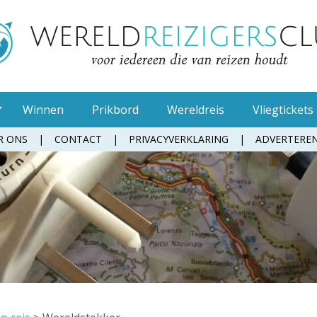
Winnen
Prikbord
Wereldreis
Vliegtickets
R ONS
CONTACT
PRIVACYVERKLARING
ADVERTERE
Muggenspray
Oordopjes
Tandenborstel
Toiletpapier
Waterfles
Zonnebrandcrème