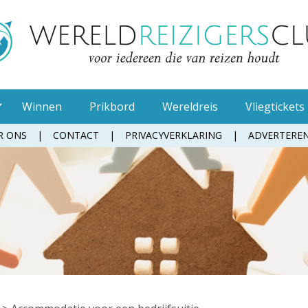
Winnen
Prikbord
Wereldreis
Vliegtickets
R ONS
CONTACT
PRIVACYVERKLARING
ADVERTERE
Muggenspray
Oordopjes
Tandenborstel
Toiletpapier
Waterfles
Zonnebrandcrème