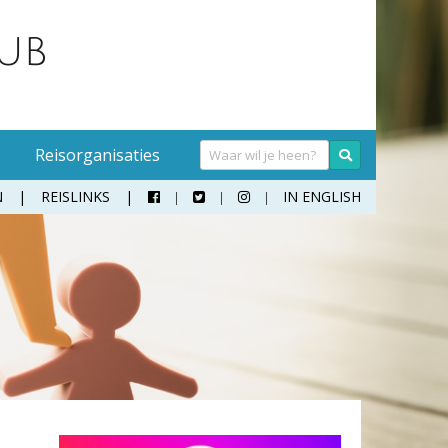
Reisorganisaties
N
REISLINKS
IN ENGLISH



Handwasmiddel
Sokken
Hangmat
Teenslippers
Klamboe
Wandelschoenen
Koffer
Zonnebril
Moneybelt
Rugzak
Verrekijker