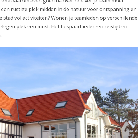
. Denk daarom even goed na over hoe ver je team moet
je een rustige plek midden in de natuur voor ontspanning en
de stad vol activiteiten? Wonen je teamleden op verschillende
elegen plek een must. Het bespaart iedereen reistijd en
.