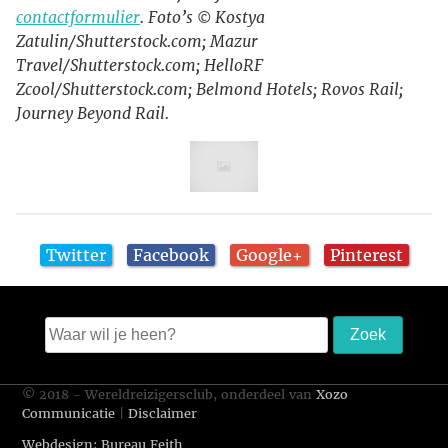
contactformulier
. Foto’s © Kostya
Zatulin/Shutterstock.com; Mazur
Travel/Shutterstock.com; HelloRF
Zcool/Shutterstock.com; Belmond Hotels; Rovos Rail;
Journey Beyond Rail.
Twitter
Facebook
Google+
Pinterest
© 2018 - Wereldreizigersclub, onderdeel van
Xozo
Communicatie
|
Disclaimer
Webdesign: Bureau Feith