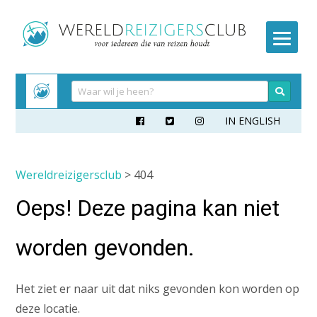
Meteen
naar
inhoud
IN ENGLISH



Wereldreizigersclub
> 404
Oeps! Deze pagina kan niet
worden gevonden.
Het ziet er naar uit dat niks gevonden kon worden op
deze locatie.