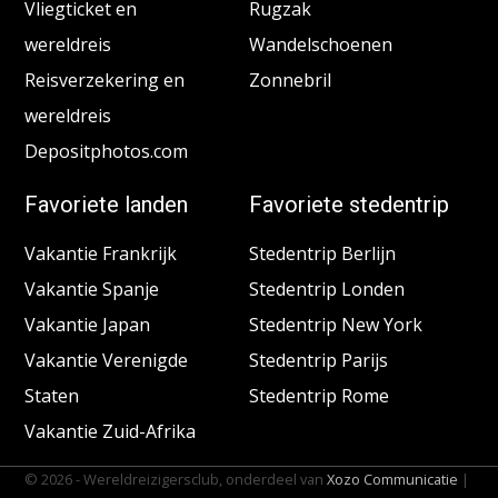
Vliegticket en
Rugzak
wereldreis
Wandelschoenen
Reisverzekering en
Zonnebril
wereldreis
Depositphotos.com
Favoriete landen
Favoriete stedentrip
Vakantie Frankrijk
Stedentrip Berlijn
Vakantie Spanje
Stedentrip Londen
Vakantie Japan
Stedentrip New York
Vakantie Verenigde
Stedentrip Parijs
Staten
Stedentrip Rome
Vakantie Zuid-Afrika
© 2026 - Wereldreizigersclub, onderdeel van
Xozo Communicatie
|