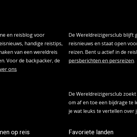
Persberichten & PR Agen
ine en reisblog voor
De Wereldreizigersclub blijft
eisnieuws, handige reistips,
reisnieuws en staat open vo
 maken van een wereldreis
reizen. Bent u actief in de re
n. Voor de backpacker, de
persberichten en persreizen
.
ver ons
Reisbloggers gezocht
De Wereldreizigersclub zoekt 
om af en toe een bijdrage te l
je wat leuks te vertellen over j
en op reis
Favoriete landen