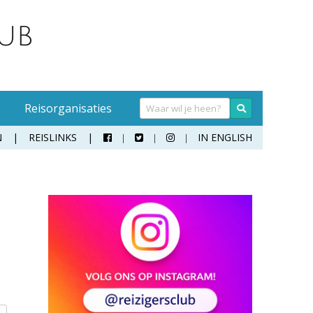
Reisorganisaties
N
REISLINKS
IN ENGLISH



Handwasmiddel
Sokken
Hangmat
Teenslippers
Klamboe
Wandelschoenen
Koffer
Zonnebril
Moneybelt
Rugzak
Verrekijker