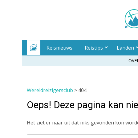
Meteen
naar
inhoud
Reisnieuws
Reistips
Landen
OVE
Wereldreizigersclub
> 404
Oeps! Deze pagina kan ni
Het ziet er naar uit dat niks gevonden kon worde