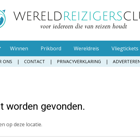
Winnen
Prikbord
Wereldreis
Vliegtickets
R ONS
CONTACT
PRIVACYVERKLARING
ADVERTERE
Muggenspray
Oordopjes
Tandenborstel
et worden gevonden.
Toiletpapier
Waterfles
n op deze locatie.
Zonnebrandcrème