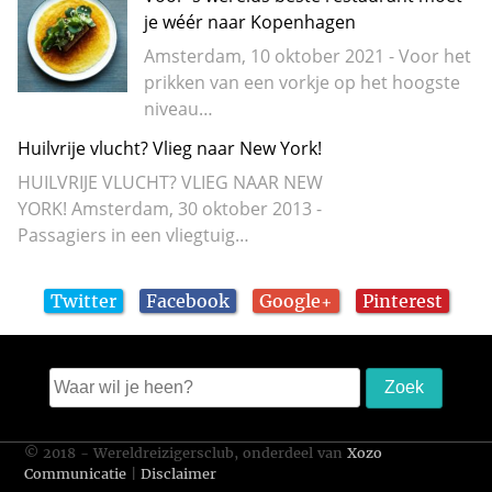
je wéér naar Kopenhagen
Amsterdam, 10 oktober 2021 - Voor het
prikken van een vorkje op het hoogste
niveau…
Huilvrije vlucht? Vlieg naar New York!
HUILVRIJE VLUCHT? VLIEG NAAR NEW
YORK! Amsterdam, 30 oktober 2013 -
Passagiers in een vliegtuig…
Twitter
Facebook
Google+
Pinterest
© 2018 - Wereldreizigersclub, onderdeel van
Xozo
Communicatie
|
Disclaimer