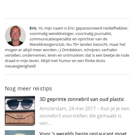
Eric
: Hi, mijn naam is Eric: gepassioneerd reisliefhebber,
voormalig wereldreiziger, voormalig journalist,
communicatiespecialist en oprichter van de
Wereldreizigersclub. Nu 70+ landen bezocht, maar het
mogen er altijd meer worden ;-) Ontdekken, schrijven, verhalen
vertellen, ondernemen, leren en ontmoeten: dat is een beetje de rode
draad in mijn leven. Altijd met humor en een flinke dosis
nieuwsgierigheid!
Nog meer reistips
3D geprinte zonnebril van oud plastic
Amsterdam, 24 mei 2017 – Kun je je een
zonnebril voorstellen die gemaakt is
van…
Voor ‘s werelds beste restaurant moet