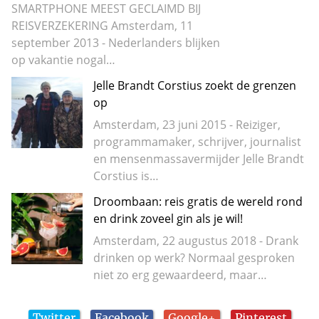
SMARTPHONE MEEST GECLAIMD BIJ
REISVERZEKERING Amsterdam, 11
september 2013 - Nederlanders blijken
op vakantie nogal…
Jelle Brandt Corstius zoekt de grenzen
op
Amsterdam, 23 juni 2015 - Reiziger,
programmamaker, schrijver, journalist
en mensenmassavermijder Jelle Brandt
Corstius is…
Droombaan: reis gratis de wereld rond
en drink zoveel gin als je wil!
Amsterdam, 22 augustus 2018 - Drank
drinken op werk? Normaal gesproken
niet zo erg gewaardeerd, maar…
Twitter
Facebook
Google+
Pinterest