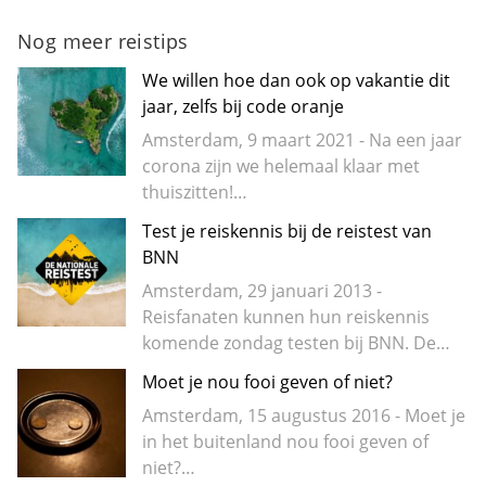
Nog meer reistips
We willen hoe dan ook op vakantie dit
jaar, zelfs bij code oranje
Amsterdam, 9 maart 2021 - Na een jaar
corona zijn we helemaal klaar met
thuiszitten!…
Test je reiskennis bij de reistest van
BNN
Amsterdam, 29 januari 2013 -
Reisfanaten kunnen hun reiskennis
komende zondag testen bij BNN. De…
Moet je nou fooi geven of niet?
Amsterdam, 15 augustus 2016 - Moet je
in het buitenland nou fooi geven of
niet?…