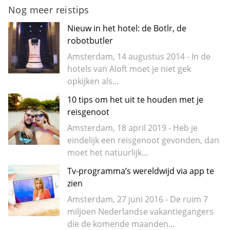
Nog meer reistips
Nieuw in het hotel: de Botlr, de
robotbutler
Amsterdam, 14 augustus 2014 - In de
hotels van Aloft moet je niet gek
opkijken als…
10 tips om het uit te houden met je
reisgenoot
Amsterdam, 18 april 2019 - Heb je
eindelijk een reisgenoot gevonden, dan
moet het natuurlijk…
Tv-programma’s wereldwijd via app te
zien
Amsterdam, 27 juni 2016 - De ruim 7
miljoen Nederlandse vakantiegangers
die de komende maanden…