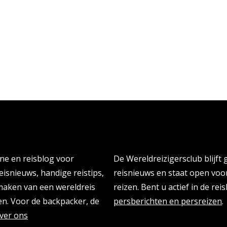
Persberichten & PR Agen
ine en reisblog voor
De Wereldreizigersclub blijft
eisnieuws, handige reistips,
reisnieuws en staat open vo
 maken van een wereldreis
reizen. Bent u actief in de re
n. Voor de backpacker, de
persberichten en persreizen
.
ver ons