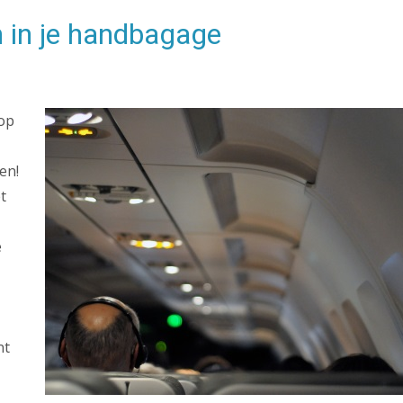
n in je handbagage
 op
en!
t
e
nt