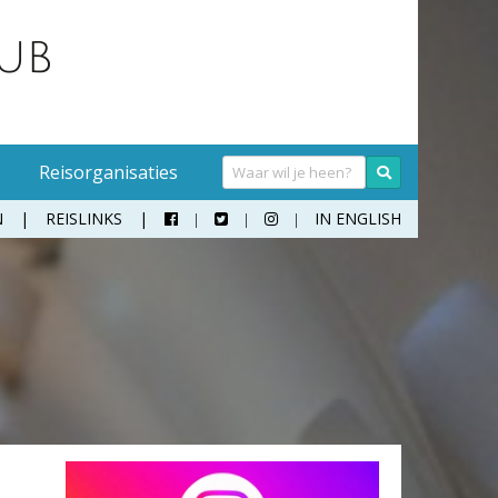
Reisorganisaties
N
REISLINKS
IN ENGLISH



Handwasmiddel
Sokken
Hangmat
Teenslippers
Klamboe
Wandelschoenen
Koffer
Zonnebril
Moneybelt
Rugzak
Verrekijker