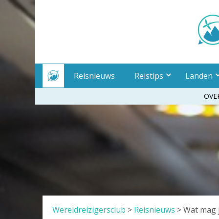
Meteen
naar
inhoud
Reisnieuws
Reistips
Landen
OVE
Wereldreizigersclub
>
Reisnieuws
>
Wat mag j