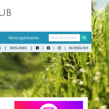
Reisorganisaties
N
REISLINKS
IN ENGLISH



Handwasmiddel
Sokken
Hangmat
Teenslippers
Klamboe
Wandelschoenen
Koffer
Zonnebril
Moneybelt
Rugzak
Verrekijker