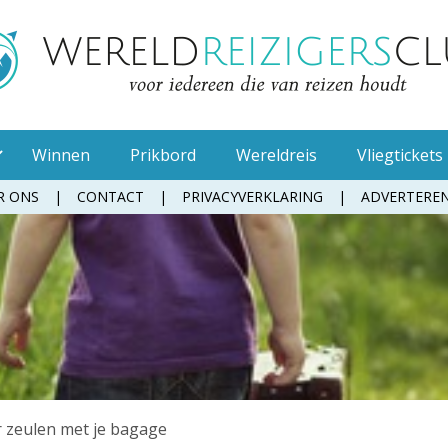
Winnen
Prikbord
Wereldreis
Vliegtickets
R ONS
CONTACT
PRIVACYVERKLARING
ADVERTERE
Muggenspray
Oordopjes
Tandenborstel
Toiletpapier
Waterfles
Zonnebrandcrème
 zeulen met je bagage