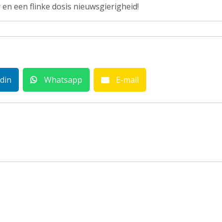
 en een flinke dosis nieuwsgierigheid!
din
Whatsapp
E-mail