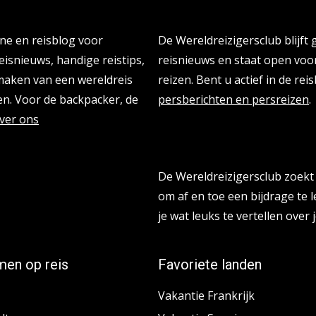
Persberichten & PR Agen
ine en reisblog voor
De Wereldreizigersclub blijft
eisnieuws, handige reistips,
reisnieuws en staat open vo
 maken van een wereldreis
reizen. Bent u actief in de re
n. Voor de backpacker, de
persberichten en persreizen
.
ver ons
Reisbloggers gezocht
De Wereldreizigersclub zoekt 
om af en toe een bijdrage te l
je wat leuks te vertellen over j
en op reis
Favoriete landen
Vakantie Frankrijk