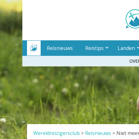
Meteen
naar
inhoud
Reisnieuws
Reistips
Landen
OVE
Wereldreizigersclub
>
Reisnieuws
>
Niet meer