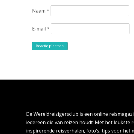
Naam
*
E-mail
*
Alternative:
Over de Wereldreizigersclub
De Wereldreizigersclub is een online reismagaz
iedereen die van reizen houdt! Met het leukste r
inspirerende reisverhalen, foto’s, tips voor het