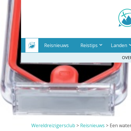
Meteen
naar
inhoud
Reisnieuws
Reistips
Landen
OVE
Wereldreizigersclub
>
Reisnieuws
>
Een wate