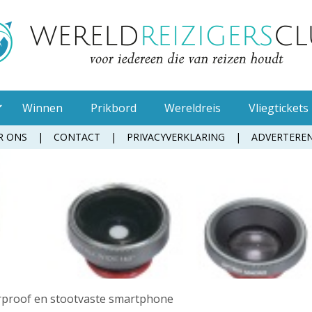
Winnen
Prikbord
Wereldreis
Vliegtickets
R ONS
CONTACT
PRIVACYVERKLARING
ADVERTERE
Muggenspray
Oordopjes
Tandenborstel
Toiletpapier
Waterfles
Zonnebrandcrème
rproof en stootvaste smartphone