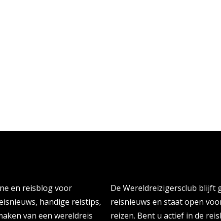
Persberichten & PR Agen
ine en reisblog voor
De Wereldreizigersclub blijft
eisnieuws, handige reistips,
reisnieuws en staat open vo
 maken van een wereldreis
reizen. Bent u actief in de re