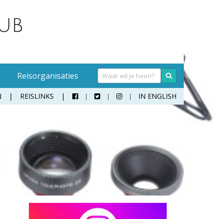
Reisorganisaties
N
REISLINKS
IN ENGLISH



Handwasmiddel
Sokken
Hangmat
Teenslippers
Klamboe
Wandelschoenen
Koffer
Zonnebril
Moneybelt
Rugzak
Verrekijker