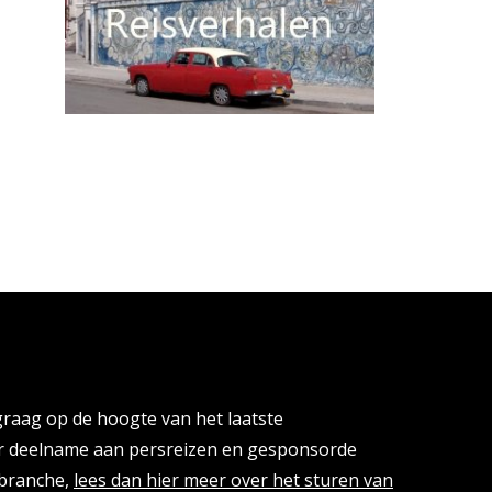
cies
 graag op de hoogte van het laatste
or deelname aan persreizen en gesponsorde
isbranche,
lees dan hier meer over het sturen van