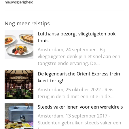
nieuwsgierigheid!
Nog meer reistips
Lufthansa bezorgt vliegtuigeten ook
thuis
Amsterdam, 24 september - Bij
vliegtuigeten denk je niet snel aan een
tongstrelende ervaring. De…
De legendarische Oriënt Express trein
keert terug!
Amsterdam, 25 oktober 2022 - Reis
terug in de tijd met een ritje in de…
Steeds vaker lenen voor een wereldreis
Amsterdam, 13 september 2017 -
Studenten gebruiken steeds vaker een