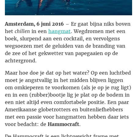
Amsterdam, 6 juni 2016
– Er gaat bijna niks boven
het
chillen
in een
hangmat
. Wegdromen met een
boek, slurpend aan een cocktail, en vervolgens
wegsoezen met de geluiden van de branding van
de zee of het gekwetter van papegaaien op de
achtergrond.
Maar hoe doe je dat op het water? Op een luchtbed
moet je angstvallig in het midden blijven liggen
om omkieperen te voorkomen (als je op je rug ligt)
en in een (rubber)bootje lig je plat op de bodem in
een niet altijd even comfortabele positie. Een paar
Amerikaanse globetrotters en buitenliefhebbers
met een passie voor hangmatten hebben daar iets
voor bedacht: de
Hammocraft
.
De Hammocraft is een lichtgewicht frame met