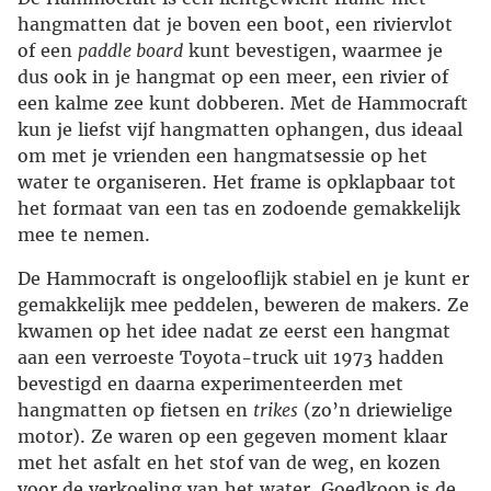
hangmatten dat je boven een boot, een riviervlot
of een
paddle board
kunt bevestigen, waarmee je
dus ook in je hangmat op een meer, een rivier of
een kalme zee kunt dobberen. Met de Hammocraft
kun je liefst vijf hangmatten ophangen, dus ideaal
om met je vrienden een hangmatsessie op het
water te organiseren. Het frame is opklapbaar tot
het formaat van een tas en zodoende gemakkelijk
mee te nemen.
De Hammocraft is ongelooflijk stabiel en je kunt er
gemakkelijk mee peddelen, beweren de makers. Ze
kwamen op het idee nadat ze eerst een hangmat
aan een verroeste Toyota-truck uit 1973 hadden
bevestigd en daarna experimenteerden met
hangmatten op fietsen en
trikes
(zo’n driewielige
motor). Ze waren op een gegeven moment klaar
met het asfalt en het stof van de weg, en kozen
voor de verkoeling van het water. Goedkoop is de