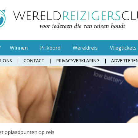
Winnen
Prikbord
Wereldreis
Vliegtickets
R ONS
CONTACT
PRIVACYVERKLARING
ADVERTERE
Muggenspray
Oordopjes
Tandenborstel
Toiletpapier
Waterfles
Zonnebrandcrème
t oplaadpunten op reis