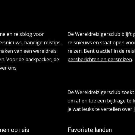
Persberichten & PR Agen
ine en reisblog voor
De Wereldreizigersclub blijft
eisnieuws, handige reistips,
reisnieuws en staat open vo
 maken van een wereldreis
reizen. Bent u actief in de re
n. Voor de backpacker, de
persberichten en persreizen
.
ver ons
Reisbloggers gezocht
De Wereldreizigersclub zoekt 
om af en toe een bijdrage te l
je wat leuks te vertellen over j
en op reis
Favoriete landen