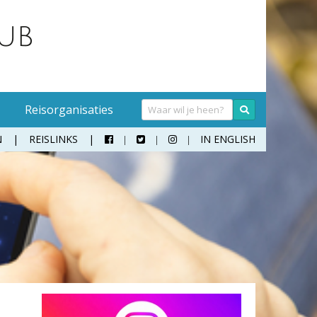
Reisorganisaties
N
REISLINKS
IN ENGLISH



Handwasmiddel
Sokken
Hangmat
Teenslippers
Klamboe
Wandelschoenen
Koffer
Zonnebril
Moneybelt
Rugzak
Verrekijker