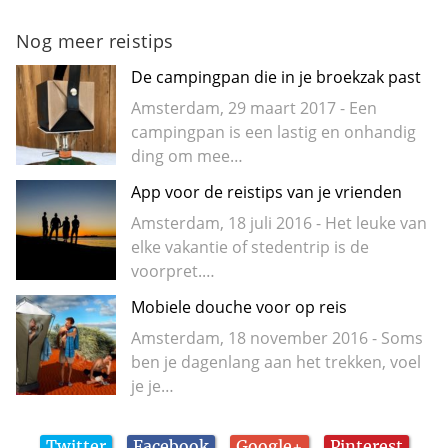
Nog meer reistips
De campingpan die in je broekzak past
Amsterdam, 29 maart 2017 - Een
campingpan is een lastig en onhandig
ding om mee…
App voor de reistips van je vrienden
Amsterdam, 18 juli 2016 - Het leuke van
elke vakantie of stedentrip is de
voorpret.…
Mobiele douche voor op reis
Amsterdam, 18 november 2016 - Soms
ben je dagenlang aan het trekken, voel
je je…
Twitter
Facebook
Google+
Pinterest