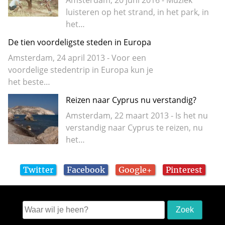
Amsterdam, 20 juni 2016 - Muziek
luisteren op het strand, in het park, in
het…
De tien voordeligste steden in Europa
Amsterdam, 24 april 2013 - Voor een
voordelige stedentrip in Europa kun je
het beste…
Reizen naar Cyprus nu verstandig?
Amsterdam, 22 maart 2013 - Is het nu
verstandig naar Cyprus te reizen, nu
het…
Twitter
Facebook
Google+
Pinterest