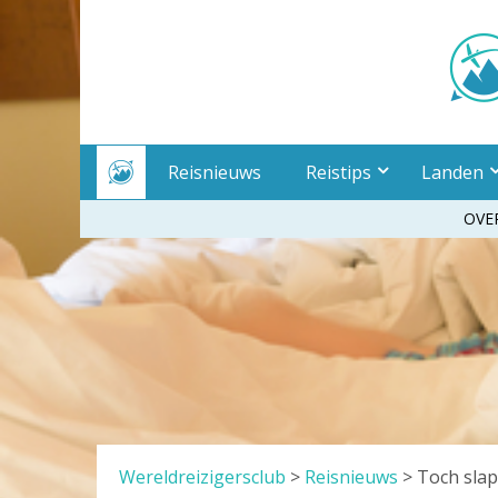
Meteen
naar
inhoud
Reisnieuws
Reistips
Landen
OVE
Wereldreizigersclub
>
Reisnieuws
>
Toch slap