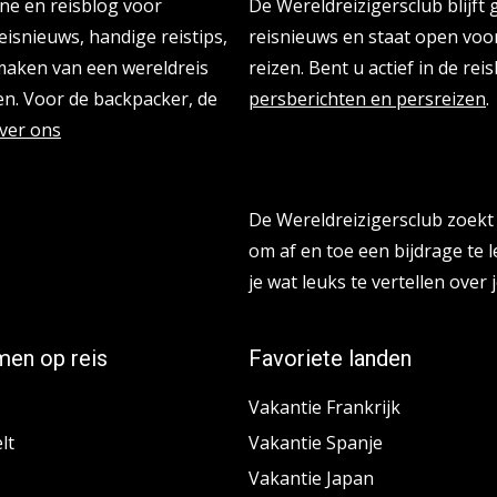
ine en reisblog voor
De Wereldreizigersclub blijft
eisnieuws, handige reistips,
reisnieuws en staat open vo
 maken van een wereldreis
reizen. Bent u actief in de re
n. Voor de backpacker, de
persberichten en persreizen
.
ver ons
Reisbloggers gezocht
De Wereldreizigersclub zoekt 
om af en toe een bijdrage te l
je wat leuks te vertellen over j
en op reis
Favoriete landen
Vakantie Frankrijk
lt
Vakantie Spanje
Vakantie Japan