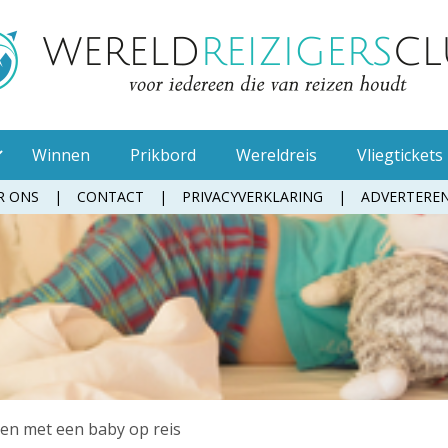
Winnen
Prikbord
Wereldreis
Vliegtickets
R ONS
CONTACT
PRIVACYVERKLARING
ADVERTERE
Muggenspray
Oordopjes
Tandenborstel
Toiletpapier
Waterfles
Zonnebrandcrème
en met een baby op reis