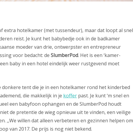
 extra hotelkamer (met tussendeur), maar dat loopt al snel
nderen reist. Je kunt het babybedje ook in de badkamer
rikaanse moeder van drie, ontwerpster en entrepreneur
ossing voor bedacht: de
SlumberPod
. Het is een ‘kamer-
en baby in een hotel eindelijk weer rustgevend moet
donkere tent die je in een hotelkamer rond het kinderbed
 ademend, die makkelijk in je
koffer
past. Je kunt ‘m snel en
ntueel een babyfoon ophangen en de SlumberPod houdt
iet de pretentie de wieg opnieuw uit te vinden, een veilige
n. ,,We willen dat alleen verbeteren en gezinnen helpen om
oop van 2017. De prijs is nog niet bekend.