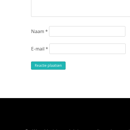
Naam
*
E-mail
*
Alternative:
Over de Wereldreizigersclub