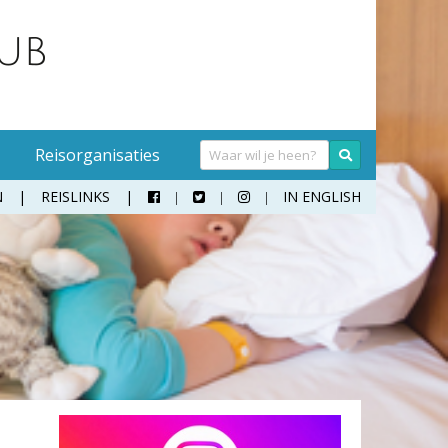
Reisorganisaties
N
REISLINKS
IN ENGLISH



Handwasmiddel
Sokken
Hangmat
Teenslippers
Klamboe
Wandelschoenen
Koffer
Zonnebril
Moneybelt
Rugzak
Verrekijker