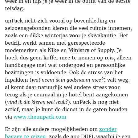
weer in en hijs je je weer in de outfit van de eerste
reisdag.
unPack richt zich vooral op bovenkleding en
seizoensgebonden kleren die veel ruimte innemen,
zoals een dikke winterjas voor je skivakantie. Het
bedrijf werkt samen met gerespecteerde
modemerken als Nike en Ministry of Supply. Je
hoeft dus geen koffer mee te nemen op reis, alleen
handbagage met wat ondergoed en persoonlijke
bezittingen is voldoende. Ook de stress van het
inpakken (
wat neem ik in godsnaam mee?
) valt weg,
al komt daar natuurlijk wel andere stress voor
terug als je eenmaal in je hotel bent aangekomen
(
vind ik die kleren wel leuk?
). unPack is nog niet
actief, maar je kunt de dienst in de gaten houden
via
www.theunpack.com
Er zijn alle andere mogelijkheden om
zonder
bagage te reizen
, zoals de app DUFL waarbij je een