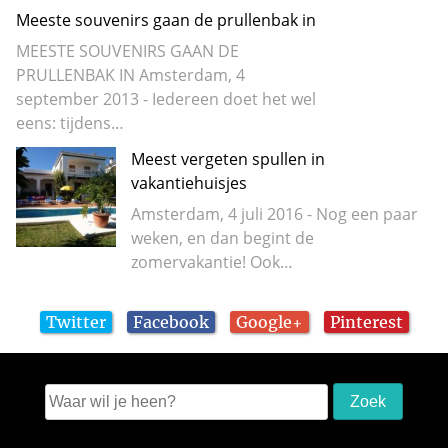
Meeste souvenirs gaan de prullenbak in
MEESTE SOUVENIRS GAAN DE
PRULLENBAK IN Amsterdam, 4
september 2013 - Iedereen doet het wel
eens: tijdens…
Meest vergeten spullen in
vakantiehuisjes
Amsterdam, 4 juli 2016 - Nog een paar
weken, en dan begint de
zomervakantie! Ook…
Twitter
Facebook
Google+
Pinterest