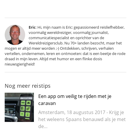
Eric
: Hi, mijn naam is Eric: gepassioneerd reisliefhebber,
voormalig wereldreiziger, voormalig journalist,
communicatiespecialist en oprichter van de
Wereldreizigersclub. Nu 70+ landen bezocht, maar het
mogen er altijd meer worden ;-) Ontdekken, schrijven, verhalen
vertellen, ondernemen, leren en ontmoeten: dat is een beetje de rode
draad in mijn leven. Altijd met humor en een flinke dosis
nieuwsgierigheid!
Nog meer reistips
Een app om veilig te rijden met je
caravan
Amsterdam, 18 augustus 2017 - Krijg je
het weleens Spaans benauwd als je met
de…