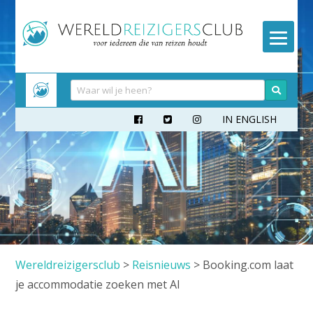
Meteen
naar
inhoud
IN ENGLISH



Wereldreizigersclub
>
Reisnieuws
>
Booking.com laat
je accommodatie zoeken met AI