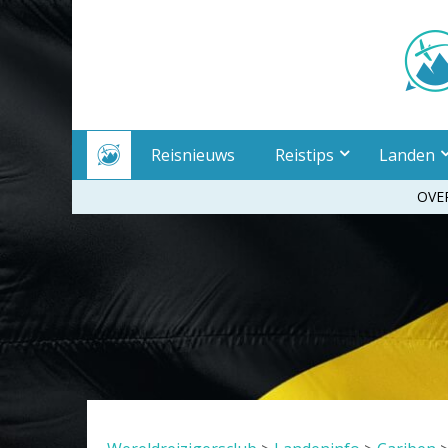
Meteen
naar
inhoud
Reisnieuws
Reistips
Landen
OVE