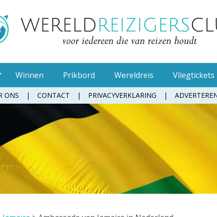
Winnen
Prikbord
Wereldreis
Vliegtickets
R ONS
CONTACT
PRIVACYVERKLARING
ADVERTERE
Muggenspray
Oordopjes
Tandenborstel
Toiletpapier
Waterfles
Zonnebrandcrème