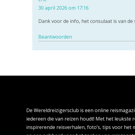
30 april 2026 om 17:16
Dank voor de info, het consulaat is van de 
Beantwoorden
Over de Wereldreizigersclub
De Wereldreizigersclub is een online reismagaz
iedereen die van reizen houdt! Met het leukste r
inspirerende reisverhalen, foto’s, tips voor het