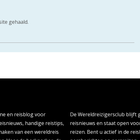
site gehaald.
Persberichten & PR Agen
ine en reisblog voor
De Wereldreizigersclub blijft
eisnieuws, handige reistips,
reisnieuws en staat open vo
 maken van een wereldreis
reizen. Bent u actief in de re