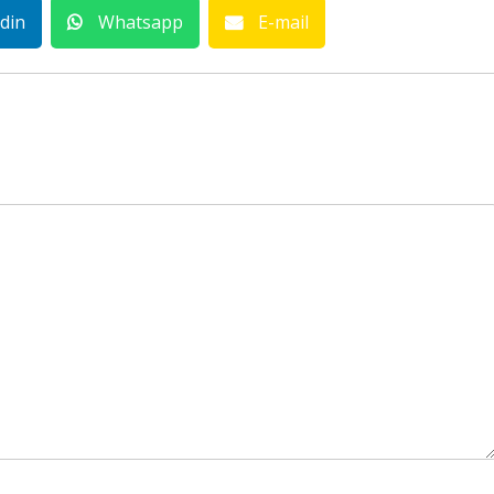
din
Whatsapp
E-mail