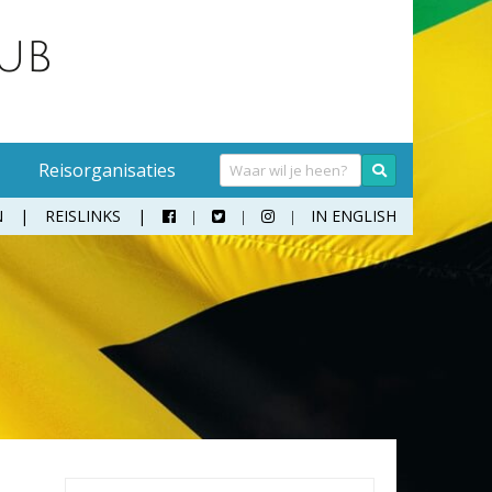
Reisorganisaties
N
REISLINKS
IN ENGLISH



Handwasmiddel
Sokken
Hangmat
Teenslippers
Klamboe
Wandelschoenen
Koffer
Zonnebril
Moneybelt
Rugzak
Verrekijker