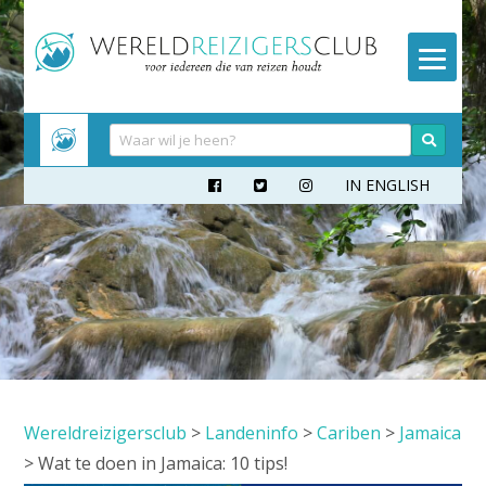
Meteen
naar
inhoud
IN ENGLISH



Wereldreizigersclub
>
Landeninfo
>
Cariben
>
Jamaica
>
Wat te doen in Jamaica: 10 tips!