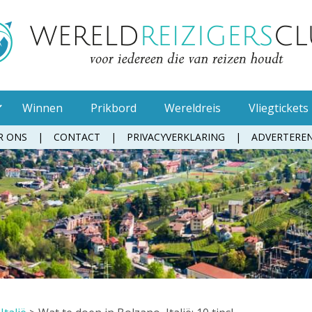
Winnen
Prikbord
Wereldreis
Vliegtickets
R ONS
CONTACT
PRIVACYVERKLARING
ADVERTERE
Muggenspray
Oordopjes
Tandenborstel
Toiletpapier
Waterfles
Zonnebrandcrème