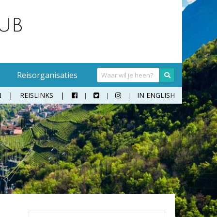
Reisorganisaties
N
REISLINKS
IN ENGLISH



Handwasmiddel
Sokken
Hangmat
Teenslippers
Klamboe
Wandelschoenen
Koffer
Zonnebril
Moneybelt
Rugzak
Verrekijker