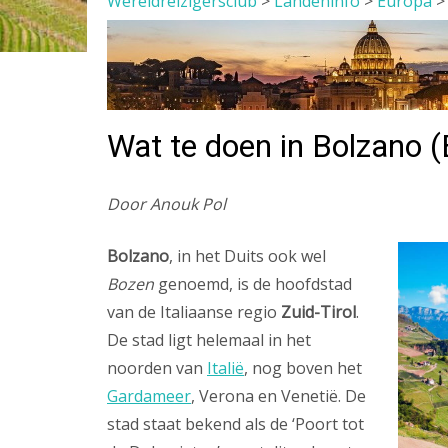
Wereldreizigersclub
>
Landeninfo
>
Europa
Wat te doen in Bolzano (B
Door Anouk Pol
Bolzano
, in het Duits ook wel
Bozen
genoemd, is de hoofdstad
van de Italiaanse regio
Zuid-Tirol
.
De stad ligt helemaal in het
noorden van
Italië
, nog boven het
Gardameer
, Verona en Venetië. De
stad staat bekend als de ‘Poort tot