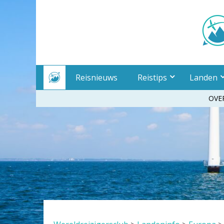
Meteen
naar
inhoud
Reisnieuws
Reistips
Landen
OVE