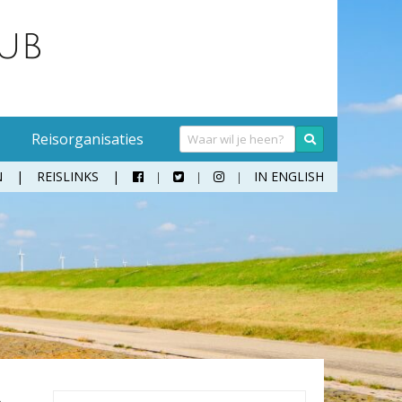
Reisorganisaties
N
REISLINKS
IN ENGLISH



Handwasmiddel
Sokken
Hangmat
Teenslippers
Klamboe
Wandelschoenen
Koffer
Zonnebril
Moneybelt
Rugzak
Verrekijker