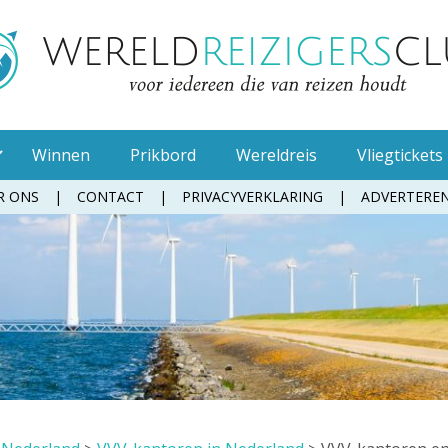
Winnen
Prikbord
Wereldreis
Vliegtickets
R ONS
CONTACT
PRIVACYVERKLARING
ADVERTERE
Muggenspray
Oordopjes
Tandenborstel
Toiletpapier
Waterfles
Zonnebrandcrème