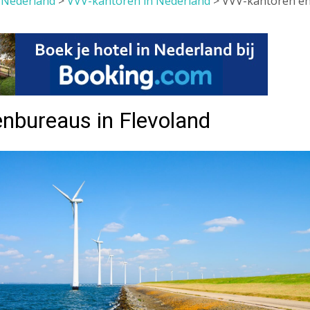
>
Nederland
>
VVV-kantoren in Nederland
>
VVV-kantoren e
enbureaus in Flevoland