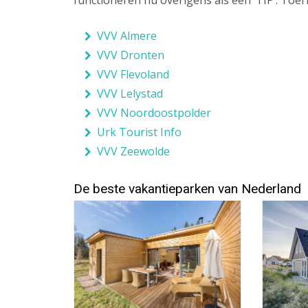
functioneren nu overigens als een ‘TIP’: Toer
VVV Almere
VVV Dronten
VVV Flevoland
VVV Lelystad
VVV Noordoostpolder
Urk Tourist Info
VVV Zeewolde
De beste vakantieparken van Nederland