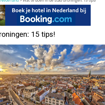
>
Nederland
>
Wat te doen in de stad Groningen: 15 tips!
roningen: 15 tips!