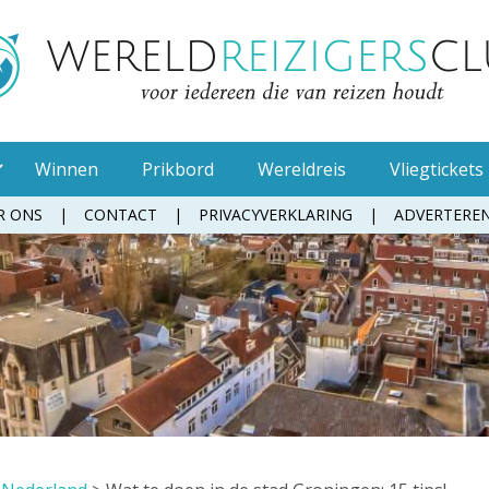
Winnen
Prikbord
Wereldreis
Vliegtickets
R ONS
CONTACT
PRIVACYVERKLARING
ADVERTERE
Muggenspray
Oordopjes
Tandenborstel
Toiletpapier
Waterfles
Zonnebrandcrème