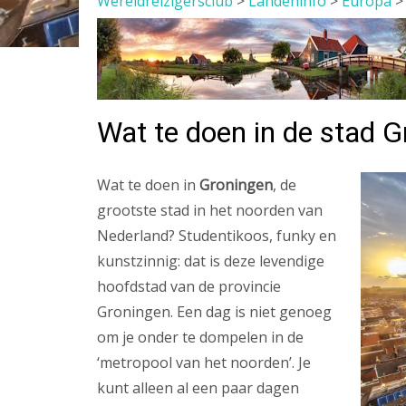
Wereldreizigersclub
>
Landeninfo
>
Europa
Wat te doen in de stad G
Wat te doen in
Groningen
, de
grootste stad in het noorden van
Nederland? Studentikoos, funky en
kunstzinnig: dat is deze levendige
hoofdstad van de provincie
Groningen. Een dag is niet genoeg
om je onder te dompelen in de
‘metropool van het noorden’. Je
kunt alleen al een paar dagen