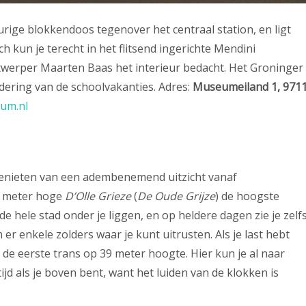
ige blokkendoos tegenover het centraal station, en ligt
h kun je terecht in het flitsend ingerichte Mendini
werper Maarten Baas het interieur bedacht. Het Groninger
ering van de schoolvakanties. Adres:
Museumeiland 1, 971
um.nl
 genieten van een adembenemend uitzicht vanaf
97 meter hoge
D’Olle Grieze
(
De Oude Grijze
) de hoogste
de hele stad onder je liggen, en op heldere dagen zie je zelf
er enkele zolders waar je kunt uitrusten. Als je last hebt
t de eerste trans op 39 meter hoogte. Hier kun je al naar
ijd als je boven bent, want het luiden van de klokken is