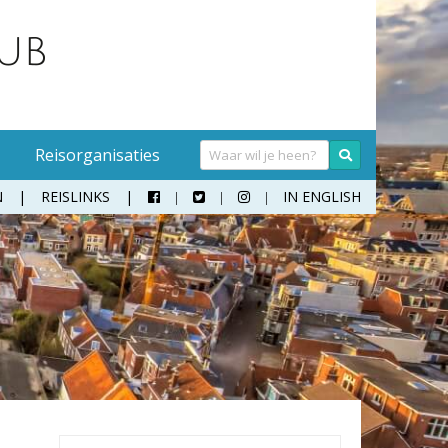
Reisorganisaties
N
REISLINKS
IN ENGLISH



Handwasmiddel
Sokken
Hangmat
Teenslippers
Klamboe
Wandelschoenen
Koffer
Zonnebril
Moneybelt
Rugzak
Verrekijker