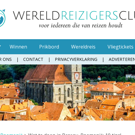
Winnen
Prikbord
Wereldreis
Vliegtickets
R ONS
CONTACT
PRIVACYVERKLARING
ADVERTERE
Muggenspray
Oordopjes
Tandenborstel
Toiletpapier
Waterfles
Zonnebrandcrème