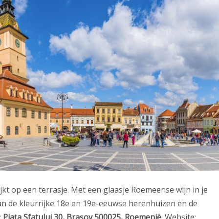
kt op een terrasje. Met een glaasje Roemeense wijn in je
e van de kleurrijke 18e en 19e-eeuwse herenhuizen en de
:
Piața Sfatului 30, Brașov 500025, Roemenië
. Website: