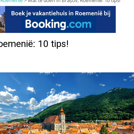
>
Roemenië
>
Wat te doen in Brașov, Roemenië: 10 tips!
oemenië: 10 tips!