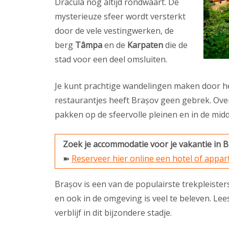
Dracula nog altijd rondwaart. De
mysterieuze sfeer wordt versterkt
door de vele vestingwerken, de
berg
Tâmpa
en de
Karpaten
die de
stad voor een deel omsluiten.
Je kunt prachtige wandelingen maken door he
restaurantjes heeft Brașov geen gebrek. Overa
pakken op de sfeervolle pleinen en in de mid
Zoek je accommodatie voor je vakantie in 
➽
Reserveer hier online een hotel of appa
Brașov is een van de populairste trekpleiste
en ook in de omgeving is veel te beleven. Lee
verblijf in dit bijzondere stadje.