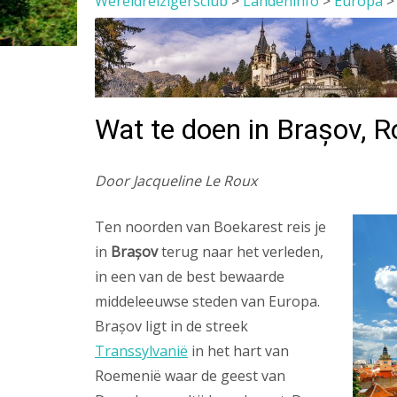
Wereldreizigersclub
>
Landeninfo
>
Europa
Wat te doen in Brașov, R
Door Jacqueline Le Roux
Ten noorden van Boekarest reis je
in
Brașov
terug naar het verleden,
in een van de best bewaarde
middeleeuwse steden van Europa.
Brașov ligt in de streek
Transsylvanië
in het hart van
Roemenië waar de geest van