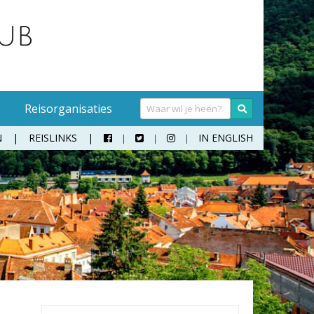
Reisorganisaties
N
REISLINKS
IN ENGLISH



Handwasmiddel
Sokken
Hangmat
Teenslippers
Klamboe
Wandelschoenen
Koffer
Zonnebril
Moneybelt
Rugzak
Verrekijker