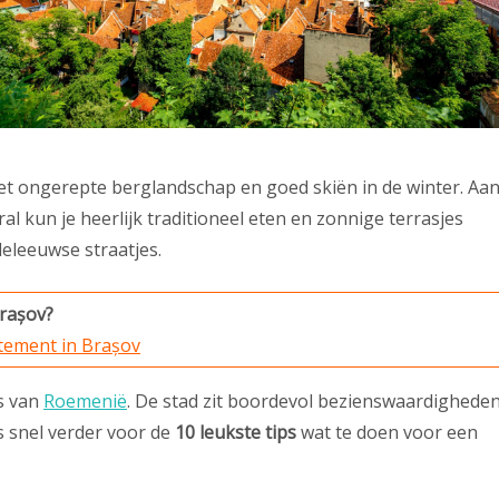
t ongerepte berglandschap en goed skiën in de winter. Aa
l kun je heerlijk traditioneel eten en zonnige terrasjes
deleeuwse straatjes.
Brașov?
rtement in Brașov
rs van
Roemenië
. De stad zit boordevol bezienswaardighede
s snel verder voor de
10 leukste tips
wat te doen voor een