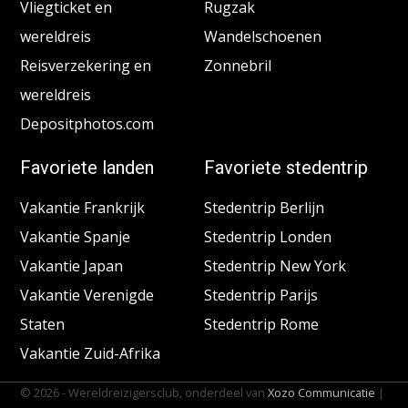
Vliegticket en
Rugzak
wereldreis
Wandelschoenen
Reisverzekering en
Zonnebril
wereldreis
Depositphotos.com
Favoriete landen
Favoriete stedentrip
Vakantie Frankrijk
Stedentrip Berlijn
Vakantie Spanje
Stedentrip Londen
Vakantie Japan
Stedentrip New York
Vakantie Verenigde
Stedentrip Parijs
Staten
Stedentrip Rome
Vakantie Zuid-Afrika
© 2026 - Wereldreizigersclub, onderdeel van
Xozo Communicatie
|