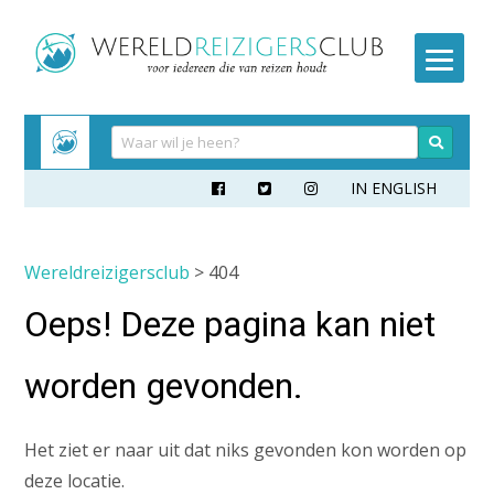
Meteen
naar
inhoud
IN ENGLISH



Wereldreizigersclub
> 404
Oeps! Deze pagina kan niet
worden gevonden.
Het ziet er naar uit dat niks gevonden kon worden op
deze locatie.