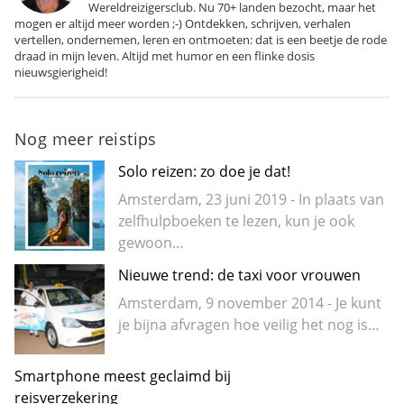
Wereldreizigersclub. Nu 70+ landen bezocht, maar het
mogen er altijd meer worden ;-) Ontdekken, schrijven, verhalen
vertellen, ondernemen, leren en ontmoeten: dat is een beetje de rode
draad in mijn leven. Altijd met humor en een flinke dosis
nieuwsgierigheid!
Nog meer reistips
Solo reizen: zo doe je dat!
Amsterdam, 23 juni 2019 - In plaats van
zelfhulpboeken te lezen, kun je ook
gewoon…
Nieuwe trend: de taxi voor vrouwen
Amsterdam, 9 november 2014 - Je kunt
je bijna afvragen hoe veilig het nog is…
Smartphone meest geclaimd bij
reisverzekering