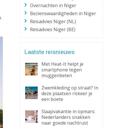
Overnachten in Niger
Zaklantaarn
Bezienswaardigheden in Niger
Zakmes
m
Reisadvies Niger (NL)
Reisadvies Niger (BE)
Laatste reisnieuws
Met Heat-It helpt je
smartphone tegen
muggenbeten
Zwemkleding op straat? In
deze plaatsen riskeer je
een boete
Slaapvakantie in opmars:
Nederlanders snakken
naar goede nachtrust