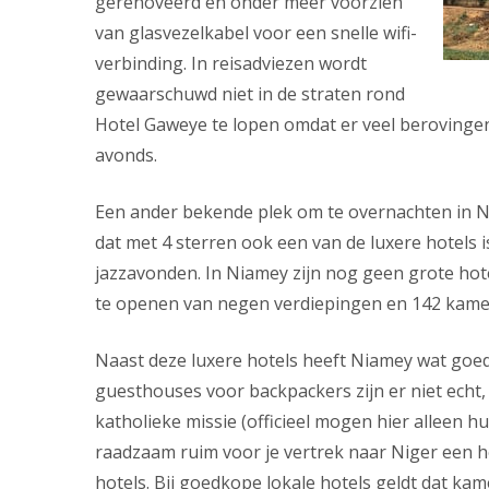
gerenoveerd en onder meer voorzien
van glasvezelkabel voor een snelle wifi-
verbinding. In reisadviezen wordt
gewaarschuwd niet in de straten rond
Hotel Gaweye te lopen omdat er veel berovingen 
avonds.
Een ander bekende plek om te overnachten in 
dat met 4 sterren ook een van de luxere hotels i
jazzavonden. In Niamey zijn nog geen grote hot
te openen van negen verdiepingen en 142 kame
Naast deze luxere hotels heeft Niamey wat goe
guesthouses voor backpackers zijn er niet echt
katholieke missie (officieel mogen hier alleen h
raadzaam ruim voor je vertrek naar Niger een ho
hotels. Bij goedkope lokale hotels geldt dat kam