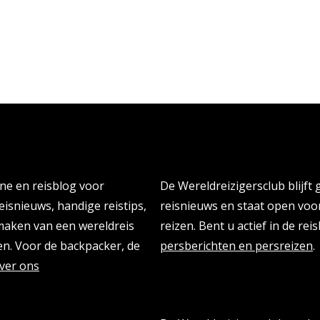
Persberichten & PR Agen
ine en reisblog voor
De Wereldreizigersclub blijft
eisnieuws, handige reistips,
reisnieuws en staat open vo
 maken van een wereldreis
reizen. Bent u actief in de re
n. Voor de backpacker, de
persberichten en persreizen
.
ver ons
Reisbloggers gezocht