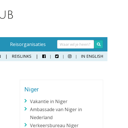
Reisorganisaties
N
REISLINKS
IN ENGLISH



Handwasmiddel
Sokken
Hangmat
Teenslippers
Niger
Klamboe
Wandelschoenen
Vakantie in Niger
Koffer
Zonnebril
Ambassade van Niger in
Moneybelt
Nederland
Rugzak
Verkeersbureau Niger
Verrekijker