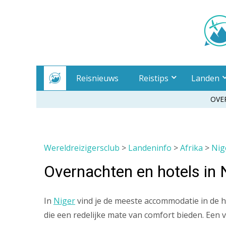
Meteen
naar
inhoud
Reisnieuws
Reistips
Landen
OVE
Wereldreizigersclub
>
Landeninfo
>
Afrika
>
Nig
Overnachten en hotels in 
In
Niger
vind je de meeste accommodatie in de ho
die een redelijke mate van comfort bieden. Een 