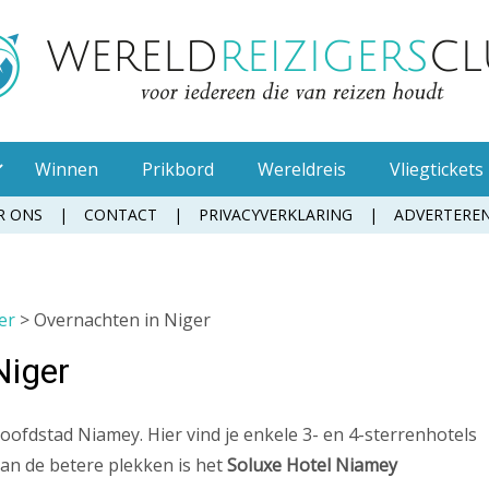
Winnen
Prikbord
Wereldreis
Vliegtickets
R ONS
CONTACT
PRIVACYVERKLARING
ADVERTERE
Muggenspray
er
>
Overnachten in Niger
Oordopjes
Tandenborstel
Niger
Toiletpapier
Waterfles
ofdstad Niamey. Hier vind je enkele 3- en 4-sterrenhotels
Zonnebrandcrème
van de betere plekken is het
Soluxe Hotel Niamey