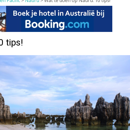
en Pacific
>
Nauru
>
Wat te doen op Nauru: 10 tips!
 tips!