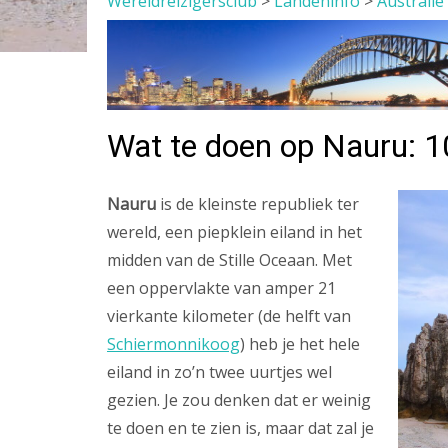
Wereldreizigersclub
>
Landeninfo
>
Australië 
Wat te doen op Nauru: 10
Nauru
is de kleinste republiek ter
wereld, een piepklein eiland in het
midden van de Stille Oceaan. Met
een oppervlakte van amper 21
vierkante kilometer (de helft van
Schiermonnikoog
) heb je het hele
eiland in zo’n twee uurtjes wel
gezien. Je zou denken dat er weinig
te doen en te zien is, maar dat zal je