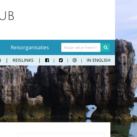
Reisorganisaties
N
REISLINKS
IN ENGLISH



Handwasmiddel
Sokken
Hangmat
Teenslippers
Klamboe
Wandelschoenen
Koffer
Zonnebril
Moneybelt
Rugzak
Verrekijker