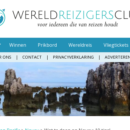
Winnen
Prikbord
Wereldreis
Vliegtickets
R ONS
CONTACT
PRIVACYVERKLARING
ADVERTERE
Muggenspray
Oordopjes
Tandenborstel
Toiletpapier
Waterfles
Zonnebrandcrème