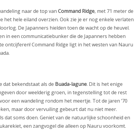
wandeling naar de top van
Command Ridge
, met 71 meter de
 het hele eiland overzien. Ook zie je er nog enkele verlaten
orlog. De Japanners hielden toen de wacht op de heuvel.
ren in een communicatiebunker die de Japanners hebben
te ontcijferen! Command Ridge ligt in het westen van Nauru
uada.
je dat bekendstaat als de
Buada-lagune
. Dit is het enige
geven door weelderig groen, in tegenstelling tot de rest
voor een wandeling rondom het meertje. Tot de jaren ’70
ken, maar door vervuiling gebeurt dat nu niet meer.
ls dat soms doen. Geniet van de natuurlijke schoonheid en
ukarekiet, een zangvogel die alleen op Nauru voorkomt.