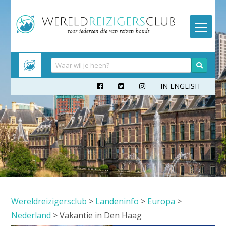
Meteen
naar
inhoud
IN ENGLISH



Wereldreizigersclub
>
Landeninfo
>
Europa
>
Nederland
>
Vakantie in Den Haag