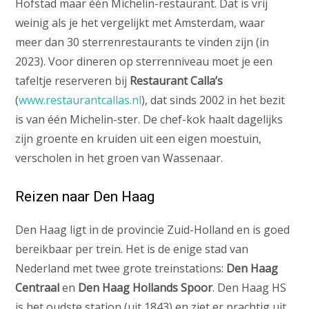
Hofstad maar één Michelin-restaurant. Dat is vrij
weinig als je het vergelijkt met Amsterdam, waar
meer dan 30 sterrenrestaurants te vinden zijn (in
2023). Voor dineren op sterrenniveau moet je een
tafeltje reserveren bij
Restaurant Calla’s
(
www.restaurantcallas.nl
), dat sinds 2002 in het bezit
is van één Michelin-ster. De chef-kok haalt dagelijks
zijn groente en kruiden uit een eigen moestuin,
verscholen in het groen van Wassenaar.
Reizen naar Den Haag
Den Haag ligt in de provincie Zuid-Holland en is goed
bereikbaar per trein. Het is de enige stad van
Nederland met twee grote treinstations:
Den Haag
Centraal
en
Den Haag Hollands Spoor
. Den Haag HS
is het oudste station (uit 1843) en ziet er prachtig uit