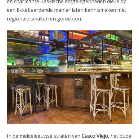
en charmante Baskische eetgelegenheden die je op
een likkebaardende manier laten kennismaken met
regionale smaken en gerechten.
In de middeleeuwse straten van
Casco Viejo
, het oude