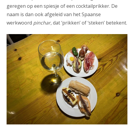
geregen op een spiesje of een cocktailprikker. De
naam is dan ook afgeleid van het Spaanse
werkwoord
pinchar
, dat ‘prikken’ of ‘steken’ betekent.