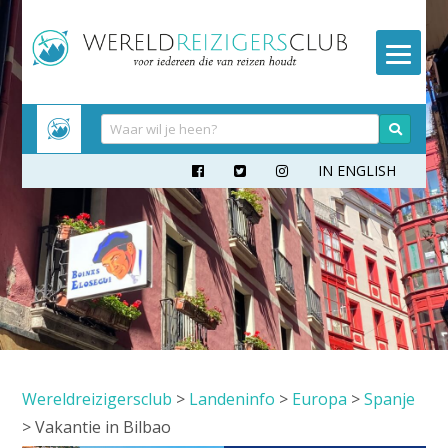
Meteen
naar
inhoud
IN ENGLISH



Wereldreizigersclub
>
Landeninfo
>
Europa
>
Spanje
>
Vakantie in Bilbao