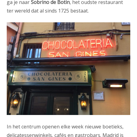
ga je naar
Sobrino de Botin
, het oudste restaurant
ter wereld dat al sinds 1725 bestaat.
In het centrum openen elke week nieuwe boetieks,
delicatessenwinkels, cafés en gastrobars. Madrid is