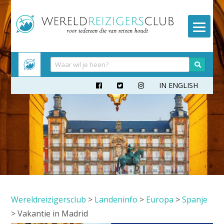
Meteen
naar
inhoud
IN ENGLISH



Wereldreizigersclub
>
Landeninfo
>
Europa
>
Spanje
>
Vakantie in Madrid