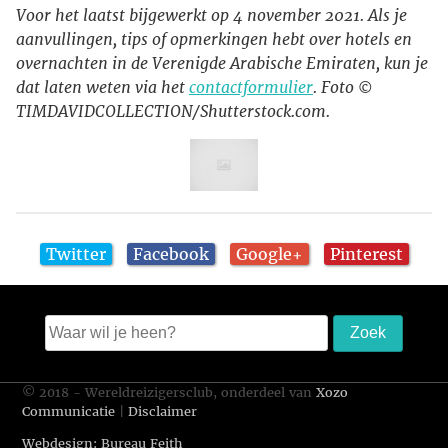
Voor het laatst bijgewerkt op 4 november 2021. Als je
aanvullingen, tips of opmerkingen hebt over hotels en
overnachten in de Verenigde Arabische Emiraten, kun je
dat laten weten via het
contactformulier
. Foto ©
TIMDAVIDCOLLECTION/Shutterstock.com.
Twitter
Facebook
Google+
Pinterest
© 2018 - Wereldreizigersclub, onderdeel van
Xozo
Communicatie
|
Disclaimer
Webdesign: Bureau Feith