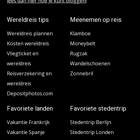
lees dan hier hoe je kunt bloggen!
Wereldreis tips
Meenemen op reis
Wereldreis plannen
Klamboe
Kosten wereldreis
Moneybelt
Vliegticket en
Rugzak
wereldreis
Wandelschoenen
Reisverzekering en
Zonnebril
wereldreis
Depositphotos.com
Favoriete landen
Favoriete stedentrip
Vakantie Frankrijk
Stedentrip Berlijn
Vakantie Spanje
Stedentrip Londen