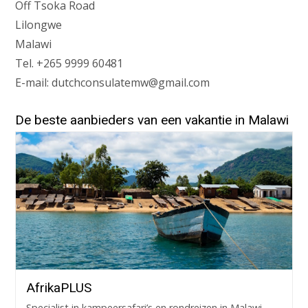
Off Tsoka Road
Lilongwe
Malawi
Tel. +265 9999 60481
E-mail: dutchconsulatemw@gmail.com
De beste aanbieders van een vakantie in Malawi
AfrikaPLUS
Specialist in kampeersafari’s en rondreizen in Malawi