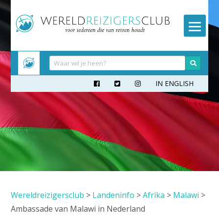
Meteen
naar
inhoud
IN ENGLISH



Wereldreizigersclub
>
Landeninfo
>
Afrika
>
Malawi
>
Ambassade van Malawi in Nederland