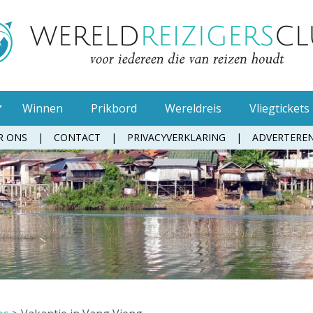
Winnen
Prikbord
Wereldreis
Vliegtickets
R ONS
CONTACT
PRIVACYVERKLARING
ADVERTERE
Muggenspray
Oordopjes
Tandenborstel
Toiletpapier
Waterfles
Zonnebrandcrème