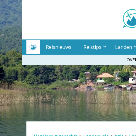
Meteen
naar
inhoud
Reisnieuws
Reistips
Landen
OVE