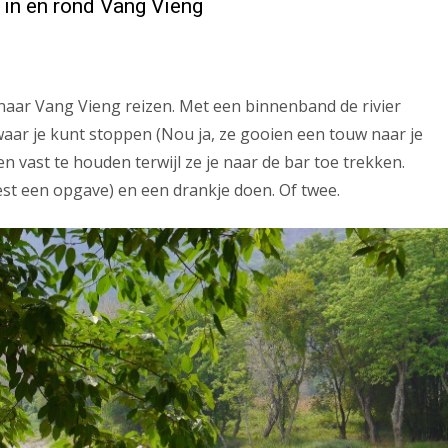
 in en rond Vang Vieng
aar Vang Vieng reizen. Met een binnenband de rivier
aar je kunt stoppen (Nou ja, ze gooien een touw naar je
 vast te houden terwijl ze je naar de bar toe trekken.
est een opgave) en een drankje doen. Of twee.