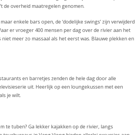
eft de overheid maatregelen genomen.
maar enkele bars open, de ‘dodelijke swings’ zijn verwijderd
aar er vroeger 400 mensen per dag over de rivier aan het
s niet meer zo massaal als het eerst was. Blauwe plekken en
estaurants en barretjes zenden de hele dag door alle
levisieserie uit. Heerlijk op een loungekussen met een
s je wilt.
m te tuben? Ga lekker kajakken op de rivier, langs
e tourbureaus in Vang Vieng bieden allerlei excursies aan.