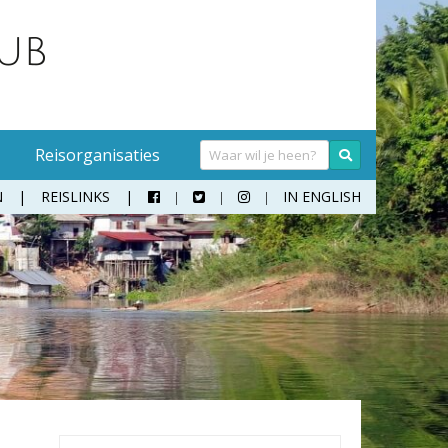
Reisorganisaties
N
REISLINKS
IN ENGLISH



Handwasmiddel
Sokken
Hangmat
Teenslippers
Klamboe
Wandelschoenen
Koffer
Zonnebril
Moneybelt
Rugzak
Verrekijker